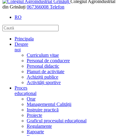
Colegiul Agroindustrial
din Grinăuți
067366008
Telefon
RO
Principala
Despre
noi
Curriculum vitae
Personal de conducere
Personal didactic
Planuri de activitate
Achiziții publice
Activități sportive
Proces
educațional
Orar
Managementul Calității
Instruire practică
Proiecte
Graficul procesului educațional
Regulamente
Rapoarte