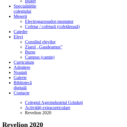
Buget
Specialitățile
colegiului
Meserii
Electrogazosudor-montator
Cofetar / cofetară (cofetăreasă)
Catedre
Elevi
Consiliul elevilor
Ziarul ,,Gaudeamus”
Burse
Campus (camin)
Curriculum
Admitere
Noutati
Galerie
Bibliotecă
digitală
Contacte
Colegiul Agroindustrial Grinăuți
Activități extracurriculare
Revelion 2020
Revelion 2020