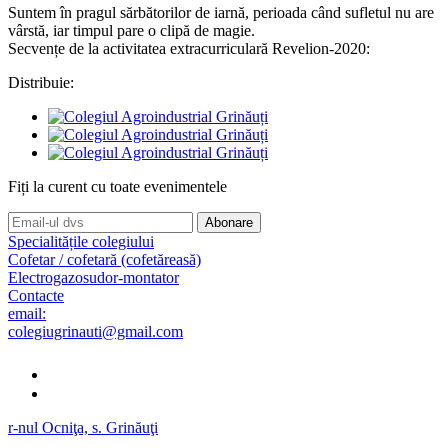
Suntem în pragul sărbătorilor de iarnă, perioada când sufletul nu are
vârstă, iar timpul pare o clipă de magie.
Secvențe de la activitatea extracurriculară Revelion-2020:
Distribuie:
Fiți la curent cu toate evenimentele
Abonare
Specialitățile colegiului
Cofetar / cofetară (cofetăreasă)
Electrogazosudor-montator
Contacte
email:
colegiugrinauti@gmail.com
r-nul Ocniţa, s. Grinăuţi