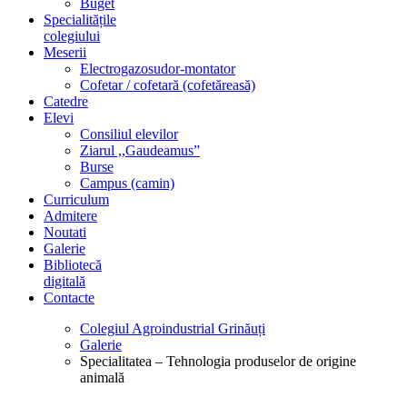
Buget
Specialitățile
colegiului
Meserii
Electrogazosudor-montator
Cofetar / cofetară (cofetăreasă)
Catedre
Elevi
Consiliul elevilor
Ziarul ,,Gaudeamus”
Burse
Campus (camin)
Curriculum
Admitere
Noutati
Galerie
Bibliotecă
digitală
Contacte
Colegiul Agroindustrial Grinăuți
Galerie
Specialitatea – Tehnologia produselor de origine
animală