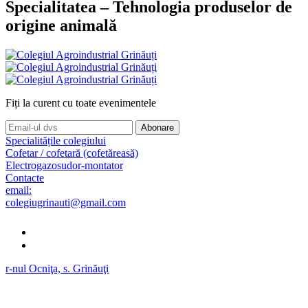
Specialitatea – Tehnologia produselor de
origine animală
Fiți la curent cu toate evenimentele
Abonare
Specialitățile colegiului
Cofetar / cofetară (cofetăreasă)
Electrogazosudor-montator
Contacte
email:
colegiugrinauti@gmail.com
r-nul Ocniţa, s. Grinăuţi
Lucru în Ocnița
Lucru în toată Moldova