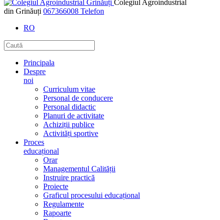
Colegiul Agroindustrial
din Grinăuți
067366008
Telefon
RO
Principala
Despre
noi
Curriculum vitae
Personal de conducere
Personal didactic
Planuri de activitate
Achiziții publice
Activități sportive
Proces
educațional
Orar
Managementul Calității
Instruire practică
Proiecte
Graficul procesului educațional
Regulamente
Rapoarte