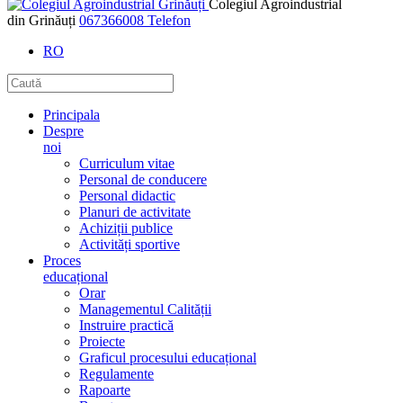
Colegiul Agroindustrial
din Grinăuți
067366008
Telefon
RO
Principala
Despre
noi
Curriculum vitae
Personal de conducere
Personal didactic
Planuri de activitate
Achiziții publice
Activități sportive
Proces
educațional
Orar
Managementul Calității
Instruire practică
Proiecte
Graficul procesului educațional
Regulamente
Rapoarte