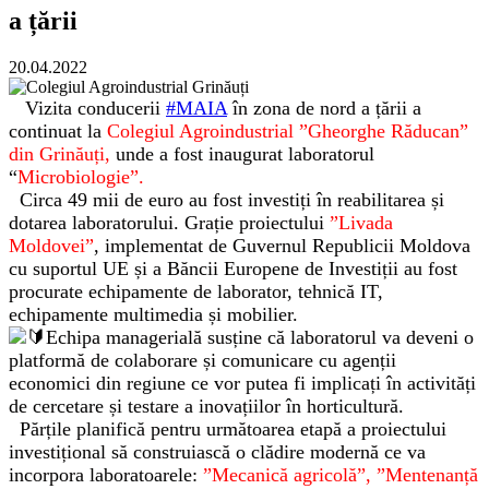
a țării
20.04.2022
Vizita conducerii
#MAIA
în zona de nord a țării a
continuat la
Colegiul Agroindustrial ”Gheorghe Răducan”
din Grinăuți,
unde a fost inaugurat laboratorul
“
Microbiologie”.
Circa 49 mii de euro au fost investiți în reabilitarea și
dotarea laboratorului. Grație proiectului
”Livada
Moldovei”
, implementat de Guvernul Republicii Moldova
cu suportul UE și a Băncii Europene de Investiții au fost
procurate echipamente de laborator, tehnică IT,
echipamente multimedia și mobilier.
Echipa managerială susține că laboratorul va deveni o
platformă de colaborare și comunicare cu agenții
economici din regiune ce vor putea fi implicați în activități
de cercetare și testare a inovațiilor în horticultură.
Părțile planifică pentru următoarea etapă a proiectului
investițional să construiască o clădire modernă ce va
incorpora laboratoarele:
”Mecanică agricolă”, ”Mentenanță