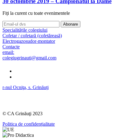
30 octombrie 2019 – Campionatul la Dame
Fiți la curent cu toate evenimentele
Abonare
Specialitățile colegiului
Cofetar / cofetară (cofetăreasă)
Electrogazosudor-montator
Contacte
email:
colegiugrinauti@gmail.com
r-nul Ocniţa, s. Grinăuţi
Lucru în Ocnița
Lucru în toată Moldova
© CA Grinăuţi 2023
Politica de confidențialitate