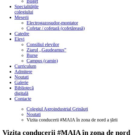
Buget
Specialitățile
colegiului
Meserii
Electrogazosudor-montator
Cofetar / cofetară (cofetăreasă)
Catedre
Elevi
Consiliul elevilor
Ziarul ,,Gaudeamus”
Burse
Campus (camin)
Curriculum
Admitere
Noutati
Galerie
Bibliotecă
digitală
Contacte
Colegiul Agroindustrial Grinăuți
Noutati
Vizita conducerii #MAIA în zona de nord a țării
Vizita conducerii #MAIA în zona de nord