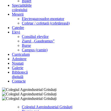
Buget
Specialitățile
colegiului
Meserii
Electrogazosudor-montator
Cofetar / cofetară (cofetăreasă)
Catedre
Elevi
Consiliul elevilor
Ziarul ,,Gaudeamus”
Burse
Campus (camin)
Curriculum
Admitere
Noutati
Galerie
Bibliotecă
digitală
Contacte
Colegiul Agroindustrial Grinăuți