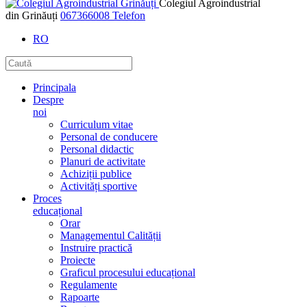
Colegiul Agroindustrial
din Grinăuți
067366008
Telefon
RO
Principala
Despre
noi
Curriculum vitae
Personal de conducere
Personal didactic
Planuri de activitate
Achiziții publice
Activități sportive
Proces
educațional
Orar
Managementul Calității
Instruire practică
Proiecte
Graficul procesului educațional
Regulamente
Rapoarte