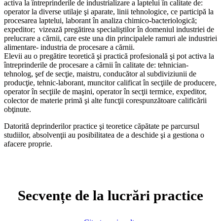
activa la întreprinderile de industrializare a laptelui în calitate de:
operator la diverse utilaje şi aparate, linii tehnologice, ce participă la
procesarea laptelui, laborant în analiza chimico-bacteriologică;
expeditor; vizează pregătirea specialiştilor în domeniul industriei de
prelucrare a cărnii, care este una din principalele ramuri ale industriei
alimentare- industria de procesare a cărnii.
Elevii au o pregătire teoretică şi practică profesională şi pot activa la
întreprinderile de procesare a cărnii în calitate de: tehnician-
tehnolog, şef de secţie, maistru, conducător al subdiviziunii de
producţie, tehnic-laborant, muncitor calificat în secţiile de producere,
operator în secţiile de maşini, operator în secţii termice, expeditor,
colector de materie primă şi alte funcţii corespunzătoare calificării
obţinute.
Datorită deprinderilor practice şi teoretice căpătate pe parcursul
studiilor, absolvenţii au posibilitatea de a deschide şi a gestiona o
afacere proprie.
Secvențe de la lucrări practice