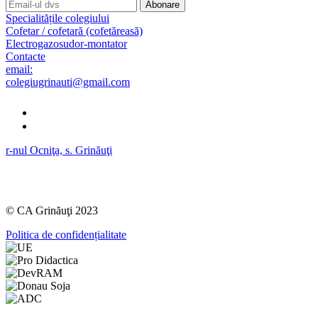
Abonare
Specialitățile colegiului
Cofetar / cofetară (cofetăreasă)
Electrogazosudor-montator
Contacte
email:
colegiugrinauti@gmail.com
r-nul Ocniţa, s. Grinăuţi
Lucru în Ocnița
Lucru în toată Moldova
© CA Grinăuţi 2023
Politica de confidențialitate